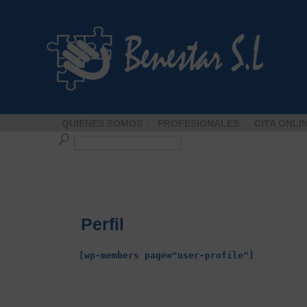
QUIÉNES SOMOS
PROFESIONALES
CITA ONLI
Perfil
[wp-members page="user-profile"]